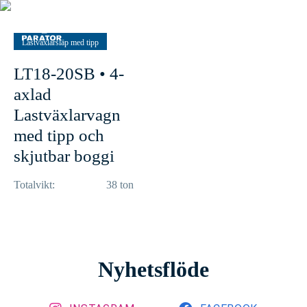
Lastväxlarsläp med tipp
LT18-20SB • 4-
axlad
Lastväxlarvagn
med tipp och
skjutbar boggi
Totalvikt:
38
ton
Nyhetsflöde