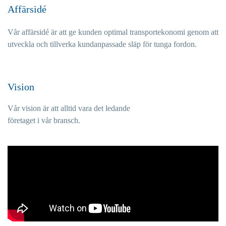
Affärsidé
Vår affärsidé är att ge kunden optimal transportekonomi genom att
utveckla och tillverka kundanpassade släp för tunga fordon.
Vision
Vår vision är att alltid vara det ledande
företaget i vår bransch.