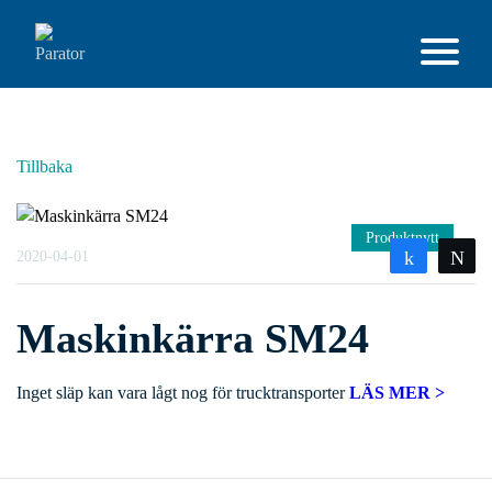
Tillbaka
Produktnytt
2020-04-01
Share
T
Maskinkärra SM24
Inget släp kan vara lågt nog för trucktransporter
LÄS MER >